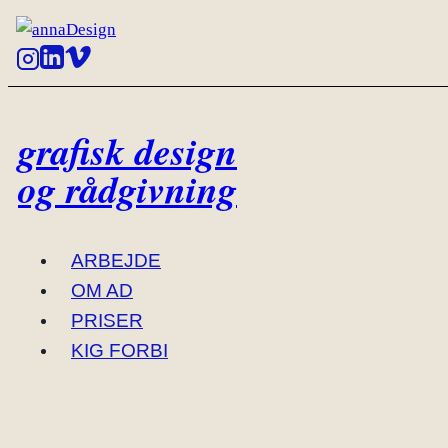
Skip
to
content
grafisk design
og rådgivning
ARBEJDE
OM AD
PRISER
KIG FORBI